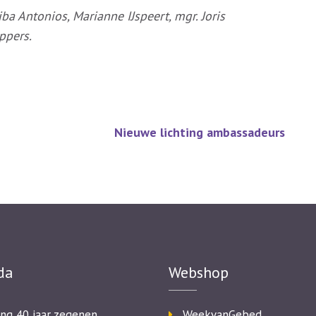
iba Antonios, Marianne IJspeert, mgr. Joris
ppers.
Nieuwe lichting ambassadeurs
da
Webshop
ing 40 jaar zegenen
WeekvanGebed