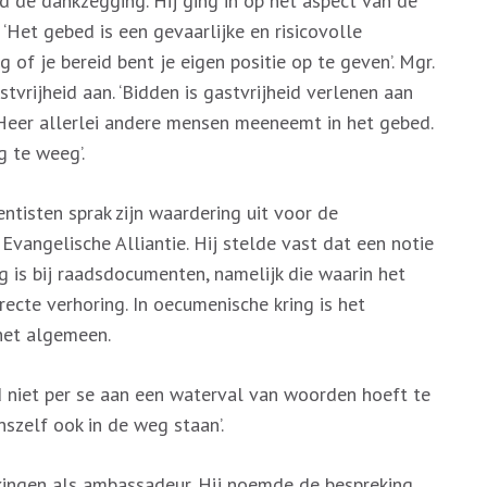
 de dankzegging. Hij ging in op het aspect van de
‘Het gebed is een gevaarlijke en risicovolle
 of je bereid bent je eigen positie op te geven’. Mgr.
vrijheid aan. ‘Bidden is gastvrijheid verlenen aan
Heer allerlei andere mensen meeneemt in het gebed.
 te weeg’.
ntisten sprak zijn waardering uit voor de
angelische Alliantie. Hij stelde vast dat een notie
g is bij raadsdocumenten, namelijk die waarin het
ecte verhoring. In oecumenische kring is het
het algemeen.
 niet per se aan een waterval van woorden hoeft te
nszelf ook in de weg staan’.
kingen als ambassadeur. Hij noemde de bespreking