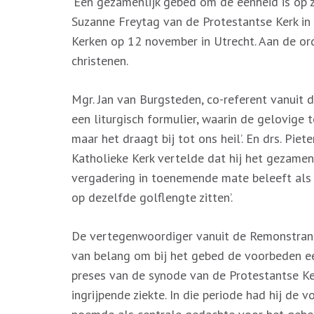
‘Een gezamenlijk gebed om de eenheid is op zi
Suzanne Freytag van de Protestantse Kerk in
Kerken op 12 november in Utrecht. Aan de o
christenen.
Mgr. Jan van Burgsteden, co-referent vanuit d
een liturgisch formulier, waarin de gelovige to
maar het draagt bij tot ons heil’. En drs. P
Katholieke Kerk vertelde dat hij het gezamen
vergadering in toenemende mate beleeft als ‘
op dezelfde golflengte zitten’.
De vertegenwoordiger vanuit de Remonstran
van belang om bij het gebed de voorbeden een 
preses van de synode van de Protestantse K
ingrijpende ziekte. In die periode had hij de 