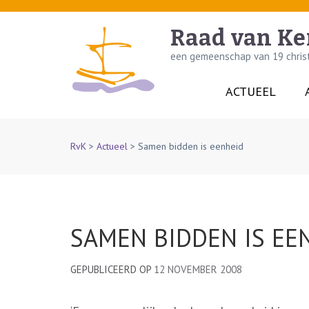
Skip
to
Raad van Ke
content
een gemeenschap van 19 christe
(Press
Enter)
ACTUEEL
RvK
>
Actueel
>
Samen bidden is eenheid
SAMEN BIDDEN IS EE
GEPUBLICEERD OP
12 NOVEMBER 2008