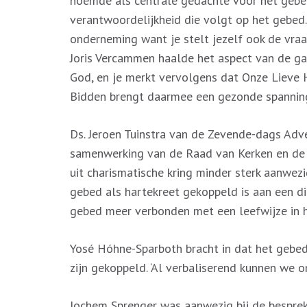
noemde als centrale gedachte voor het gebed
verantwoordelijkheid die volgt op het gebed. 
onderneming want je stelt jezelf ook de vraag
Joris Vercammen haalde het aspect van de gast
God, en je merkt vervolgens dat Onze Lieve 
Bidden brengt daarmee een gezonde spanning
Ds. Jeroen Tuinstra van de Zevende-dags Adve
samenwerking van de Raad van Kerken en de Ev
uit charismatische kring minder sterk aanwezi
gebed als hartekreet gekoppeld is aan een dir
gebed meer verbonden met een leefwijze in 
Yosé Hóhne-Sparboth bracht in dat het gebed
zijn gekoppeld. ‘Al verbaliserend kunnen we o
Jochem Sprenger was aanwezig bij de bespre