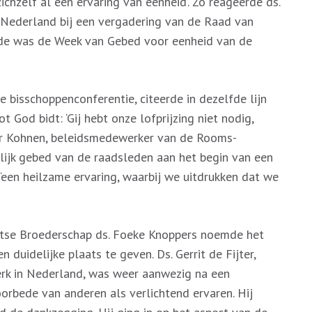
chzelf al een ervaring van eenheid’. Zo reageerde ds.
 Nederland bij een vergadering van de Raad van
rde was de Week van Gebed voor eenheid van de
e bisschoppenconferentie, citeerde in dezelfde lijn
t God bidt: ‘Gij hebt onze lofprijzing niet nodig,
ieter Kohnen, beleidsmedewerker van de Rooms-
lijk gebed van de raadsleden aan het begin van een
een heilzame ervaring, waarbij we uitdrukken dat we
tse Broederschap ds. Foeke Knoppers noemde het
duidelijke plaats te geven. Ds. Gerrit de Fijter,
erk in Nederland, was weer aanwezig na een
voorbede van anderen als verlichtend ervaren. Hij