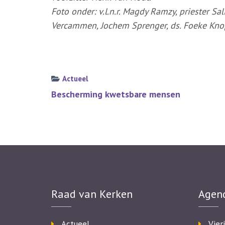
Foto onder: v.l.n.r. Magdy Ramzy, priester Sal
Vercammen, Jochem Sprenger, ds. Foeke Kno
Actueel
Bericht
Bescherming kwetsbare mensen
navigatie
Raad van Kerken
Agen
Actueel
Vier