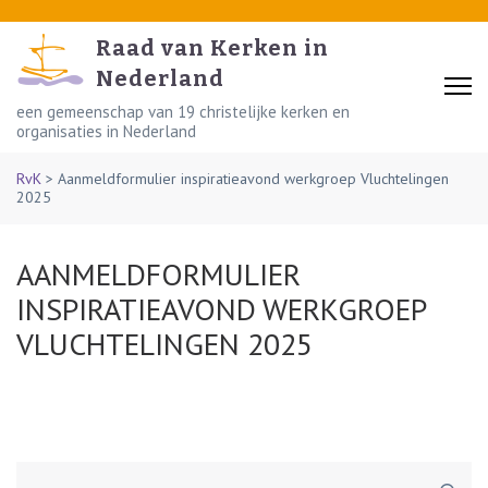
Skip
to
Raad van Kerken in
content
Nederland
(Press
een gemeenschap van 19 christelijke kerken en
organisaties in Nederland
Enter)
RvK
>
Aanmeldformulier inspiratieavond werkgroep Vluchtelingen
2025
AANMELDFORMULIER
INSPIRATIEAVOND WERKGROEP
VLUCHTELINGEN 2025
Zoeken