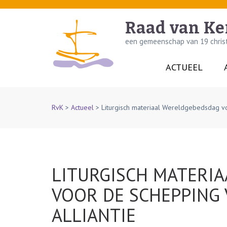
Skip
to
Raad van Ke
content
een gemeenschap van 19 christe
(Press
Enter)
ACTUEEL
RvK
>
Actueel
>
Liturgisch materiaal Wereldgebedsdag vo
LITURGISCH MATERI
VOOR DE SCHEPPING 
ALLIANTIE