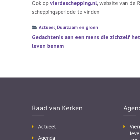
Ook op
vierdeschepping.nl
, website van de 
scheppingsperiode te vinden.
Actueel
,
Duurzaam en groen
Bericht
Gedachtenis aan een mens die zichzelf he
navigatie
leven benam
Raad van Kerken
Agen
Actueel
Vier
leve
Agenda