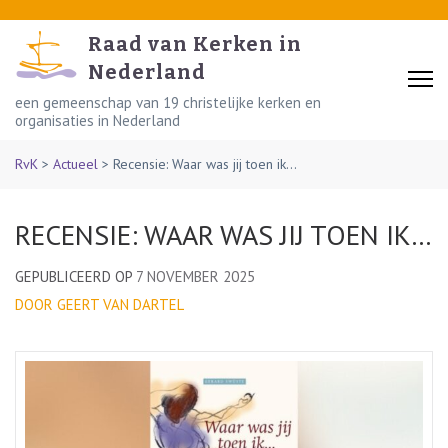
Skip
to
Raad van Kerken in
content
Nederland
(Press
een gemeenschap van 19 christelijke kerken en
organisaties in Nederland
Enter)
RvK
>
Actueel
>
Recensie: Waar was jij toen ik…
RECENSIE: WAAR WAS JIJ TOEN IK…
GEPUBLICEERD OP
7 NOVEMBER 2025
DOOR GEERT VAN DARTEL