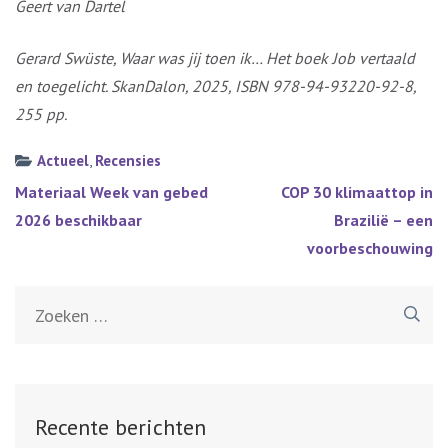
Geert van Dartel
Gerard Swüste, Waar was jij toen ik… Het boek Job vertaald
en toegelicht. SkanDalon, 2025, ISBN 978-94-93220-92-8,
255 pp.
Actueel
,
Recensies
Bericht
Materiaal Week van gebed
COP 30 klimaattop in
navigatie
2026 beschikbaar
Brazilië – een
voorbeschouwing
Zoeken
naar:
Recente berichten