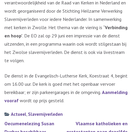
verantwoordelijkheid van de Raad van Kerken in Nederland en
wordt georganiseerd door de Stichting Heilzame Verwerking
Slavernijverleden voor iedere Nederlander. In samenwerking
met kerken in Zwolle. Het thema van de viering is
‘Verbinding
en hoop’
. De EO zal op 29 juni een impressie van de dienst
uitzenden, in een programma waarin ook wordt stilgestaan bij
het Zwolse slavernijverleden. De dienst is ook via livestream
te volgen.
De dienst in de Evangelisch-Lutherse Kerk, Koestraat 4, begint
om 16.00 uur. De kerk is goed met het openbaar vervoer
bereikbaar; er zijn parkeergarages in de omgeving.
Aanmelding
vooraf
wordt op prijs gesteld.
Actueel
,
Slavernijverleden
Bericht
Oecumenelezing Susan
Vlaamse katholieken en
navigatie
Durber beschikbaar
protestanten gaan dezelfde