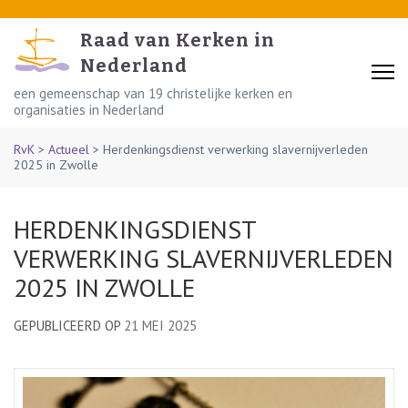
Skip
to
Raad van Kerken in
content
Nederland
(Press
een gemeenschap van 19 christelijke kerken en
organisaties in Nederland
Enter)
RvK
>
Actueel
>
Herdenkingsdienst verwerking slavernijverleden
2025 in Zwolle
HERDENKINGSDIENST
VERWERKING SLAVERNIJVERLEDEN
2025 IN ZWOLLE
GEPUBLICEERD OP
21 MEI 2025