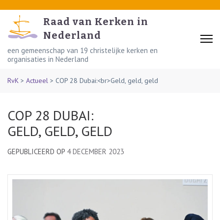
Skip
to
Raad van Kerken in
content
Nederland
(Press
een gemeenschap van 19 christelijke kerken en
organisaties in Nederland
Enter)
RvK
>
Actueel
>
COP 28 Dubai:<br>Geld, geld, geld
COP 28 DUBAI:
GELD, GELD, GELD
GEPUBLICEERD OP
4 DECEMBER 2023