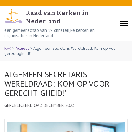
Skip
to
Raad van Kerken in
content
Nederland
(Press
een gemeenschap van 19 christelijke kerken en
organisaties in Nederland
Enter)
RvK
>
Actueel
>
Algemeen secretaris Wereldraad: ‘Kom op voor
gerechtigheid!’
ALGEMEEN SECRETARIS
WERELDRAAD: ‘KOM OP VOOR
GERECHTIGHEID!’
GEPUBLICEERD OP
3 DECEMBER 2023