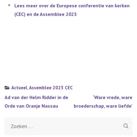
Lees meer over de Europese conferentie van kerken
(CEC) en de Assemblee 2023
Actueel
,
Assemblee 2023 CEC
Bericht
Ad van der Helm Ridder in de
‘Ware vrede, ware
navigatie
Orde van Oranje Nassau
broederschap, ware liefde’
Zoeken
naar: