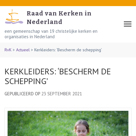
Skip
to
Raad van Kerken in
content
Nederland
(Press
een gemeenschap van 19 christelijke kerken en
organisaties in Nederland
Enter)
RvK
>
Actueel
>
Kerkleiders: ‘Bescherm de schepping’
KERKLEIDERS: ‘BESCHERM DE
SCHEPPING’
GEPUBLICEERD OP
23 SEPTEMBER 2021