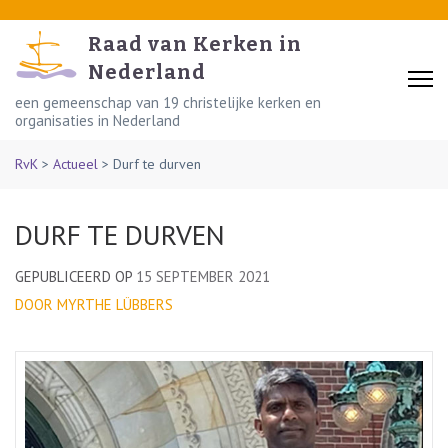
Skip
to
Raad van Kerken in
content
Nederland
(Press
een gemeenschap van 19 christelijke kerken en
organisaties in Nederland
Enter)
RvK
>
Actueel
>
Durf te durven
DURF TE DURVEN
GEPUBLICEERD OP
15 SEPTEMBER 2021
DOOR MYRTHE LÜBBERS