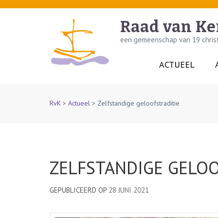
Skip
to
Raad van Ke
content
een gemeenschap van 19 christe
(Press
Enter)
ACTUEEL
RvK
>
Actueel
>
Zelfstandige geloofstraditie
ZELFSTANDIGE GELOO
GEPUBLICEERD OP
28 JUNI 2021