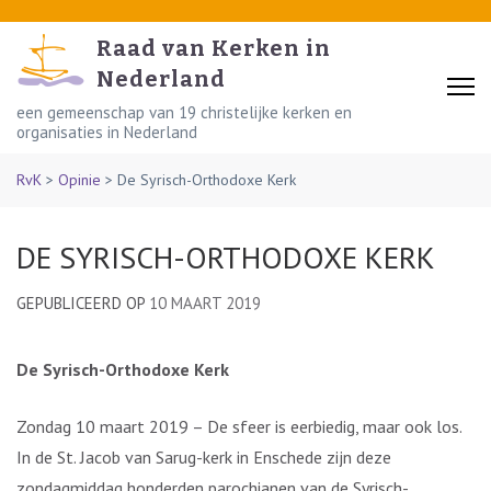
Skip
to
Raad van Kerken in
content
Nederland
(Press
een gemeenschap van 19 christelijke kerken en
organisaties in Nederland
Enter)
RvK
>
Opinie
>
De Syrisch-Orthodoxe Kerk
DE SYRISCH-ORTHODOXE KERK
GEPUBLICEERD OP
10 MAART 2019
De Syrisch-Orthodoxe Kerk
Zondag 10 maart 2019 – De sfeer is eerbiedig, maar ook los.
In de St. Jacob van Sarug-kerk in Enschede zijn deze
zondagmiddag honderden parochianen van de Syrisch-