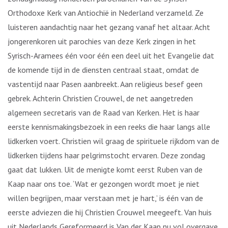
Orthodoxe Kerk van Antiochië in Nederland verzameld. Ze
luisteren aandachtig naar het gezang vanaf het altaar. Acht
jongerenkoren uit parochies van deze Kerk zingen in het
Syrisch-Aramees één voor één een deel uit het Evangelie dat
de komende tijd in de diensten centraal staat, omdat de
vastentijd naar Pasen aanbreekt. Aan religieus besef geen
gebrek. Achterin Christien Crouwel, de net aangetreden
algemeen secretaris van de Raad van Kerken. Het is haar
eerste kennismakingsbezoek in een reeks die haar langs alle
lidkerken voert. Christien wil graag de spirituele rijkdom van de
lidkerken tijdens haar pelgrimstocht ervaren. Deze zondag
gaat dat lukken. Uit de menigte komt eerst Ruben van de
Kaap naar ons toe. ‘Wat er gezongen wordt moet je niet
willen begrijpen, maar verstaan met je hart,’ is één van de
eerste adviezen die hij Christien Crouwel meegeeft. Van huis
uit Nederlands Gereformeerd is Van der Kaap nu vol overgave