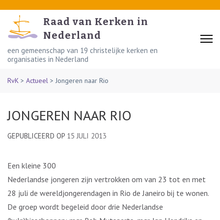
Skip
to
Raad van Kerken in
content
Nederland
(Press
een gemeenschap van 19 christelijke kerken en
organisaties in Nederland
Enter)
RvK
>
Actueel
>
Jongeren naar Rio
JONGEREN NAAR RIO
GEPUBLICEERD OP
15 JULI 2013
Een kleine 300
Nederlandse jongeren zijn vertrokken om van 23 tot en met
28 juli de wereldjongerendagen in Rio de Janeiro bij te wonen.
De groep wordt begeleid door drie Nederlandse