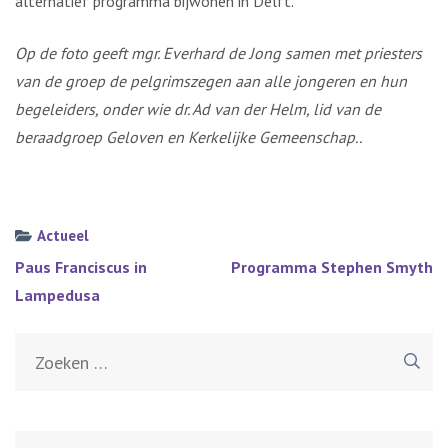
alternatief programma bijwonen in Delft.
Op de foto geeft mgr. Everhard de Jong samen met priesters
van de groep de pelgrimszegen aan alle jongeren en hun
begeleiders, onder wie dr. Ad van der Helm, lid van de
beraadgroep Geloven en Kerkelijke Gemeenschap..
Actueel
Bericht
Paus Franciscus in
Programma Stephen Smyth
navigatie
Lampedusa
Zoeken
naar: