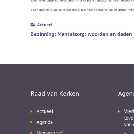
2. Een onderonsje van deelnemers, met rechts organisator ds. Peter Sleebos v
3. Een impressie van de vergaderzaal met voor de scherpe kijkers achter het
Actueel
Bericht
Bezinning: Mantelzorg: woorden en daden
navigatie
Raad van Kerken
Agen
Actueel
Vier
leve
Agenda
van 
Nieuwsbrief