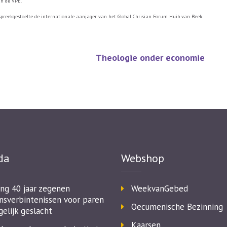
an de VPE.
 spreekgestoelte de internationale aanjager van het Global Chrisian Forum Huib van Beek.
Theologie onder economie
da
Webshop
ing 40 jaar zegenen
WeekvanGebed
nsverbintenissen voor paren
Oecumenische Bezinning
gelijk geslacht
Kaarsen