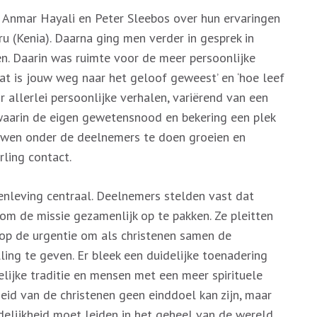
n Anmar Hayali en Peter Sleebos over hun ervaringen
u (Kenia). Daarna ging men verder in gesprek in
n. Daarin was ruimte voor de meer persoonlijke
at is jouw weg naar het geloof geweest’ en ‘hoe leef
r allerlei persoonlijke verhalen, variërend van een
waarin de eigen gewetensnood en bekering een plek
rouwen onder de deelnemers te doen groeien en
ling contact.
nleving centraal. Deelnemers stelden vast dat
 om de missie gezamenlijk op te pakken. Ze pleitten
p de urgentie om als christenen samen de
ling te geven. Er bleek een duidelijke toenadering
lijke traditie en mensen met een meer spirituele
id van de christenen geen einddoel kan zijn, maar
delijkheid moet leiden in het geheel van de wereld.