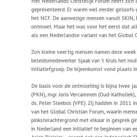
Het Nederlands Christelijk Forum heeft zich
gepresenteerd. Er waren wel eerder geloofs-
het NCF. De aanwezige mensen vanuit SKIN, 
ontmoet. Maar het was voor het eerst dat al
als een Nederlandse variant van het Global C
Zo’n kleine veertig mensen namen deze week 
beleidsmedewerker Sjaak van ’t Kruis het nod
initiatiefgroep. De bijeenkomst vond plaats 
De basis voor de ontmoeting is bijna twee ja
(PKN), mgr. Joris Vercammen (Oud-Katholiek),
ds. Peter Sleebos (VPE). Zij hadden in 2011
van het Global Christian Forum, waarin mens
pinksterachtergrond met elkaar in gesprek g
in Nederland een initiatief te beginnen van e