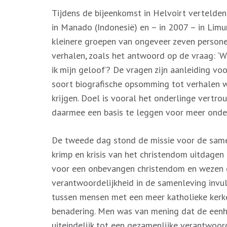
Tijdens de bijeenkomst in Helvoirt vertelde
in Manado (Indonesië) en – in 2007 – in Limur
kleinere groepen van ongeveer zeven persone
verhalen, zoals het antwoord op de vraag: ‘W
ik mijn geloof’? De vragen zijn aanleiding voo
soort biografische opsomming tot verhalen 
krijgen. Doel is vooral het onderlinge vert
daarmee een basis te leggen voor meer onder
De tweede dag stond de missie voor de same
krimp en krisis van het christendom uitdagen
voor een onbevangen christendom en wezen o
verantwoordelijkheid in de samenleving invul
tussen mensen met een meer katholieke kerke
benadering. Men was van mening dat de eenhe
uiteindelijk tot een gezamenlijke verantwoor