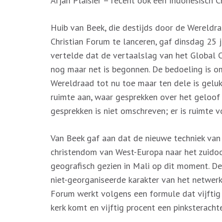
Arjan Plaisier – recent ook een Indonesisch C
Huib van Beek, die destijds door de Wereld
Christian Forum te lanceren, gaf dinsdag 25 
vertelde dat de vertaalslag van het Global 
nog maar net is begonnen. De bedoeling is om 
Wereldraad tot nu toe maar ten dele is geluk
ruimte aan, waar gesprekken over het geloo
gesprekken is niet omschreven; er is ruimte v
Van Beek gaf aan dat de nieuwe techniek van 
christendom van West-Europa naar het zuidoos
geografisch gezien in Mali op dit moment. De
niet-georganiseerde karakter van het netwerk p
Forum werkt volgens een formule dat vijftig
kerk komt en vijftig procent een pinksterach