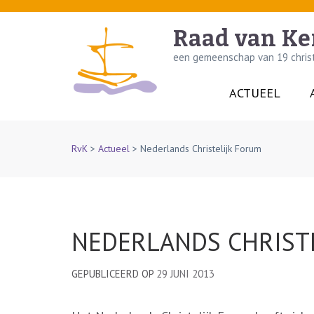
Skip
to
Raad van Ke
content
een gemeenschap van 19 christe
(Press
Enter)
ACTUEEL
RvK
>
Actueel
>
Nederlands Christelijk Forum
NEDERLANDS CHRIST
GEPUBLICEERD OP
29 JUNI 2013