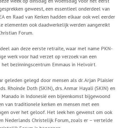
 deze week op dinsdag en woensdag voor het eerst
gesprekken geweest, een essentieel onderdeel van
EA en Raad van Kerken hadden elkaar ook wel eerder
le elementen ook daadwerkelijk werden aangereikt
hristian Forum.
deel aan deze eerste retraite, waar met name PKN-
ige werk voor had verzet op verzoek van een
in het bezinningscentrum Emmaus in Helvoirt.
ar geleden gelegd door mensen als dr. Arjan Plaisier
 ds. Rhoinde Doth (SKIN), drs. Anmar Hayali (SKIN) en
 in Manado in Indonesië een bijeenkomst bijgewoond
en van traditionele kerken en mensen met een
ingen over het geloof. Het leek hen gewenst om ook
en Nederlands Christelijk Forum, zoals er – vertelde