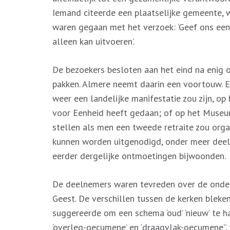
Iemand citeerde een plaatselijke gemeente, 
waren gegaan met het verzoek: ‘Geef ons een o
alleen kan uitvoeren’.
De bezoekers besloten aan het eind na enig 
pakken. Almere neemt daarin een voortouw. En
weer een landelijke manifestatie zou zijn, op
voor Eenheid heeft gedaan; of op het Museump
stellen als men een tweede retraite zou org
kunnen worden uitgenodigd, onder meer deeln
eerder dergelijke ontmoetingen bijwoonden.
De deelnemers waren tevreden over de onder
Geest. De verschillen tussen de kerken blek
suggereerde om een schema ‘oud’ ‘nieuw’ te ha
‘overleg-oecumene’ en ‘draagvlak-oecumene’’,