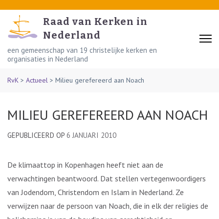
Skip
to
Raad van Kerken in
content
Nederland
(Press
een gemeenschap van 19 christelijke kerken en
organisaties in Nederland
Enter)
RvK
>
Actueel
>
Milieu gerefereerd aan Noach
MILIEU GEREFEREERD AAN NOACH
GEPUBLICEERD OP
6 JANUARI 2010
De klimaattop in Kopenhagen heeft niet aan de
verwachtingen beantwoord. Dat stellen vertegenwoordigers
van Jodendom, Christendom en Islam in Nederland. Ze
verwijzen naar de persoon van Noach, die in elk der religies de