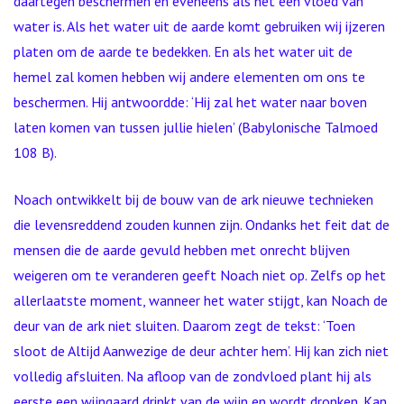
daartegen beschermen en eveneens als het een vloed van
water is. Als het water uit de aarde komt gebruiken wij ijzeren
platen om de aarde te bedekken. En als het water uit de
hemel zal komen hebben wij andere elementen om ons te
beschermen. Hij antwoordde: ‘Hij zal het water naar boven
laten komen van tussen jullie hielen’ (Babylonische Talmoed
108 B).
Noach ontwikkelt bij de bouw van de ark nieuwe technieken
die levensreddend zouden kunnen zijn. Ondanks het feit dat de
mensen die de aarde gevuld hebben met onrecht blijven
weigeren om te veranderen geeft Noach niet op. Zelfs op het
allerlaatste moment, wanneer het water stijgt, kan Noach de
deur van de ark niet sluiten. Daarom zegt de tekst: ‘Toen
sloot de Altijd Aanwezige de deur achter hem’. Hij kan zich niet
volledig afsluiten. Na afloop van de zondvloed plant hij als
eerste een wijngaard drinkt van de wijn en wordt dronken. Kan