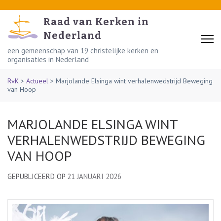
Skip
to
Raad van Kerken in
content
Nederland
(Press
een gemeenschap van 19 christelijke kerken en
organisaties in Nederland
Enter)
RvK
>
Actueel
>
Marjolande Elsinga wint verhalenwedstrijd Beweging
van Hoop
MARJOLANDE ELSINGA WINT
VERHALENWEDSTRIJD BEWEGING
VAN HOOP
GEPUBLICEERD OP
21 JANUARI 2026