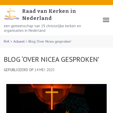
Skip
to
Raad van Kerken in
content
Nederland
(Press
een gemeenschap van 19 christelijke kerken en
organisaties in Nederland
Enter)
RvK
>
Actueel
>
Blog ‘Over Nicea gesproken’
BLOG ‘OVER NICEA GESPROKEN’
GEPUBLICEERD OP
14 MEI 2025