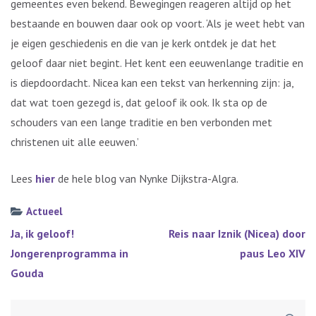
gemeentes even bekend. Bewegingen reageren altijd op het
bestaande en bouwen daar ook op voort. ‘Als je weet hebt van
je eigen geschiedenis en die van je kerk ontdek je dat het
geloof daar niet begint. Het kent een eeuwenlange traditie en
is diepdoordacht. Nicea kan een tekst van herkenning zijn: ja,
dat wat toen gezegd is, dat geloof ik ook. Ik sta op de
schouders van een lange traditie en ben verbonden met
christenen uit alle eeuwen.’
Lees
hier
de hele blog van Nynke Dijkstra-Algra.
Actueel
Bericht
Ja, ik geloof!
Reis naar Iznik (Nicea) door
navigatie
Jongerenprogramma in
paus Leo XIV
Gouda
Zoeken