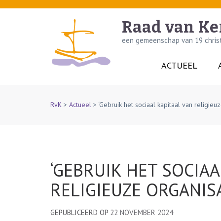
Skip
to
Raad van Ke
content
een gemeenschap van 19 christe
(Press
Enter)
ACTUEEL
RvK
>
Actueel
>
‘Gebruik het sociaal kapitaal van religieuz
‘GEBRUIK HET SOCIAA
RELIGIEUZE ORGANISA
GEPUBLICEERD OP
22 NOVEMBER 2024