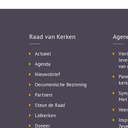
Raad van Kerken
Agen
Actueel
Vier
leve
Agenda
van 
Nieuwsbrief
Pane
kerk
Oecumenische Bezinning
Symp
Partners
Met 
Steun de Raad
Veer
Lidkerken
Insp
Doneer
7eve