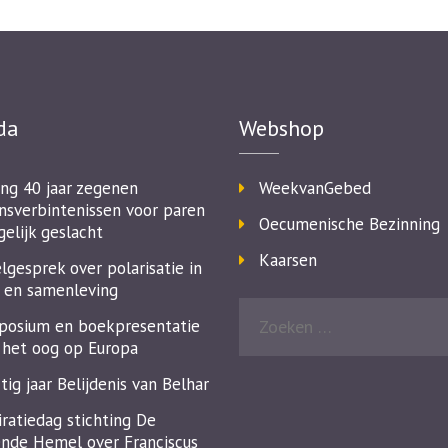
da
Webshop
ing 40 jaar zegenen
WeekvanGebed
nsverbintenissen voor paren
Oecumenische Bezinning
gelijk geslacht
Kaarsen
lgesprek over polarisatie in
 en samenleving
osium en boekpresentatie
het oog op Europa
tig jaar Belijdenis van Belhar
iratiedag stichting De
nde Hemel over Franciscus