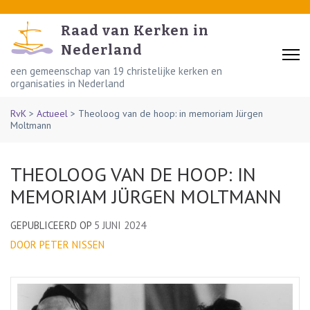
Skip
to
Raad van Kerken in
content
Nederland
(Press
een gemeenschap van 19 christelijke kerken en
organisaties in Nederland
Enter)
RvK
>
Actueel
>
Theoloog van de hoop: in memoriam Jürgen
Moltmann
THEOLOOG VAN DE HOOP: IN
MEMORIAM JÜRGEN MOLTMANN
GEPUBLICEERD OP
5 JUNI 2024
DOOR PETER NISSEN