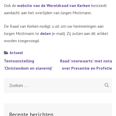
Ook de
website van de Wereldraad van Kerken
besteedt
aandacht aan het overlijden van Jürgen Moltmann.
De Raad van Kerken nodigt u uit om uw herinneringen aan
Jürgen Moltmann te
delen
(e-mail). Zij zullen aan dit artikel
worden toegevoegd.
Actueel
Bericht
Tentoonstelling
Raad ‘voorwaarts’ met nota
navigatie
‘Christendom en slavernij’
over Presentie en Profetie
Zoeken
naar:
Recente berichten