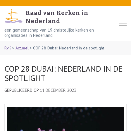
Skip
to
Raad van Kerken in
content
Nederland
(Press
een gemeenschap van 19 christelijke kerken en
organisaties in Nederland
Enter)
RvK
>
Actueel
>
COP 28 Dubai: Nederland in de spotlight
COP 28 DUBAI: NEDERLAND IN DE
SPOTLIGHT
GEPUBLICEERD OP
11 DECEMBER 2023