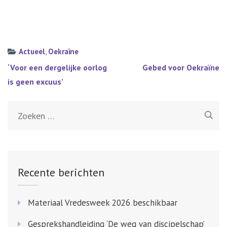
Actueel
,
Oekraïne
Bericht
‘Voor een dergelijke oorlog
Gebed voor Oekraïne
navigatie
is geen excuus’
Zoeken
naar:
Recente berichten
Materiaal Vredesweek 2026 beschikbaar
Gesprekshandleiding ‘De weg van discipelschap’