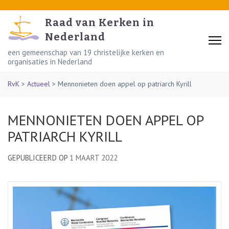
Skip
to
Raad van Kerken in
content
Nederland
(Press
een gemeenschap van 19 christelijke kerken en
organisaties in Nederland
Enter)
RvK
>
Actueel
>
Mennonieten doen appel op patriarch Kyrill
MENNONIETEN DOEN APPEL OP
PATRIARCH KYRILL
GEPUBLICEERD OP
1 MAART 2022