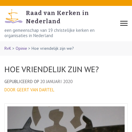
Skip
to
Raad van Kerken in
content
Nederland
(Press
een gemeenschap van 19 christelijke kerken en
organisaties in Nederland
Enter)
RvK
>
Opinie
>
Hoe vriendelijk zijn we?
HOE VRIENDELIJK ZIJN WE?
GEPUBLICEERD OP
20 JANUARI 2020
DOOR GEERT VAN DARTEL