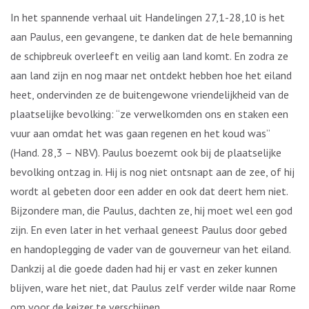
In het spannende verhaal uit Handelingen 27,1-28,10 is het
aan Paulus, een gevangene, te danken dat de hele bemanning
de schipbreuk overleeft en veilig aan land komt. En zodra ze
aan land zijn en nog maar net ontdekt hebben hoe het eiland
heet, ondervinden ze de buitengewone vriendelijkheid van de
plaatselijke bevolking: “ze verwelkomden ons en staken een
vuur aan omdat het was gaan regenen en het koud was”
(Hand. 28,3 – NBV). Paulus boezemt ook bij de plaatselijke
bevolking ontzag in. Hij is nog niet ontsnapt aan de zee, of hij
wordt al gebeten door een adder en ook dat deert hem niet.
Bijzondere man, die Paulus, dachten ze, hij moet wel een god
zijn. En even later in het verhaal geneest Paulus door gebed
en handoplegging de vader van de gouverneur van het eiland.
Dankzij al die goede daden had hij er vast en zeker kunnen
blijven, ware het niet, dat Paulus zelf verder wilde naar Rome
om voor de keizer te verschijnen…