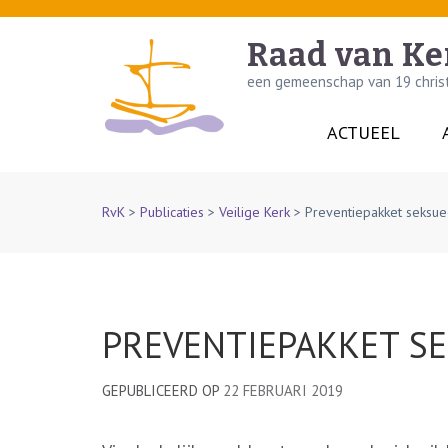
Skip
to
Raad van Ke
content
een gemeenschap van 19 christe
(Press
Enter)
ACTUEEL
RvK
>
Publicaties
>
Veilige Kerk
>
Preventiepakket seksue
PREVENTIEPAKKET SE
GEPUBLICEERD OP
22 FEBRUARI 2019