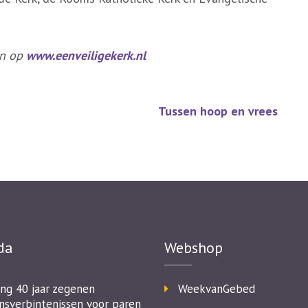
en op
www.eenveiligekerk.nl
Tussen hoop en vrees
da
Webshop
ing 40 jaar zegenen
WeekvanGebed
nsverbintenissen voor paren