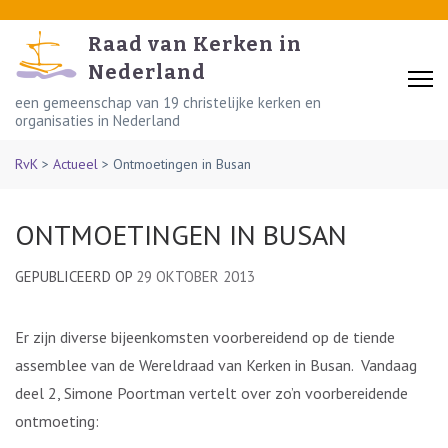
Skip
to
Raad van Kerken in
content
Nederland
(Press
een gemeenschap van 19 christelijke kerken en
organisaties in Nederland
Enter)
RvK
>
Actueel
>
Ontmoetingen in Busan
ONTMOETINGEN IN BUSAN
GEPUBLICEERD OP
29 OKTOBER 2013
Er zijn diverse bijeenkomsten voorbereidend op de tiende
assemblee van de Wereldraad van Kerken in Busan. Vandaag
deel 2, Simone Poortman vertelt over zo’n voorbereidende
ontmoeting: