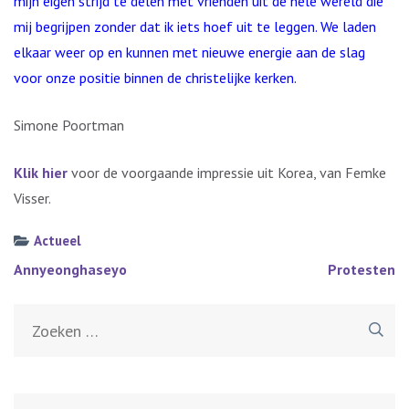
mijn eigen strijd te delen met vrienden uit de hele wereld die
mij begrijpen zonder dat ik iets hoef uit te leggen. We laden
elkaar weer op en kunnen met nieuwe energie aan de slag
voor onze positie binnen de christelijke kerken.
Simone Poortman
Klik hier
voor de voorgaande impressie uit Korea, van Femke
Visser.
Actueel
Bericht
Annyeonghaseyo
Protesten
navigatie
Zoeken
naar: