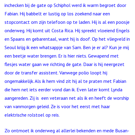
inchecken bij de gate op Schiphol werd ik warm begroet door
Fabian. Hij babbelt er lustig op los zoekend naar een
stopcontact om zijn telefoon op te laden. Hij is al een poosje
onderweg. Hij komt uit Costa Rica. Hij spreekt vloeiend Engels
en Spaans en gebarentaal, want hij is doof. Op het vliegveld in
Seoul krijg ik een whatsappje van Sam. Ben je er al? Kun je mij
een beetje water brengen. Er is hier niets. Gewapend met
flesjes water gaan we richting de gate. Daar is hij neergezet
door de transfer assistent. Vanwege polio loopt hij
ongemakkelijk. Als ik hem vind zit hij al te praten met Fabian
die hem net iets eerder vond dan ik. Even later komt Lynda
aangereden. Zij is een veteraan net als ik en heeft de worship
van vanmorgen geleid. Ze is voor het eerst met haar
elektrische rolstoel op reis.
Zo ontmoet ik onderweg al allerlei bekenden en mede Busan-