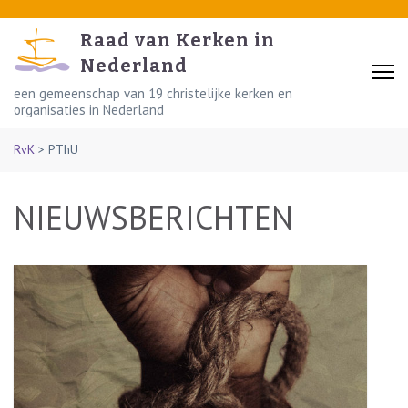
Skip
to
Raad van Kerken in
content
Nederland
(Press
een gemeenschap van 19 christelijke kerken en
organisaties in Nederland
Enter)
RvK
>
PThU
NIEUWSBERICHTEN