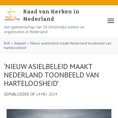
Skip
to
Raad van Kerken in
content
Nederland
(Press
een gemeenschap van 19 christelijke kerken en
organisaties in Nederland
Enter)
RvK
>
Actueel
>
‘Nieuw asielbeleid maakt Nederland toonbeeld van
harteloosheid’
‘NIEUW ASIELBELEID MAAKT
NEDERLAND TOONBEELD VAN
HARTELOOSHEID’
GEPUBLICEERD OP
24 MEI 2024