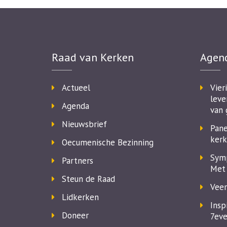
Raad van Kerken
Agen
Actueel
Vier
leve
Agenda
van 
Nieuwsbrief
Pane
kerk
Oecumenische Bezinning
Symp
Partners
Met 
Steun de Raad
Veer
Lidkerken
Insp
Doneer
7eve