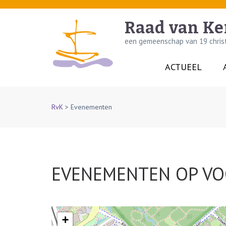
Skip
to
Raad van Ke
content
een gemeenschap van 19 christe
(Press
Enter)
ACTUEEL
RvK
>
Evenementen
EVENEMENTEN OP
VO
+