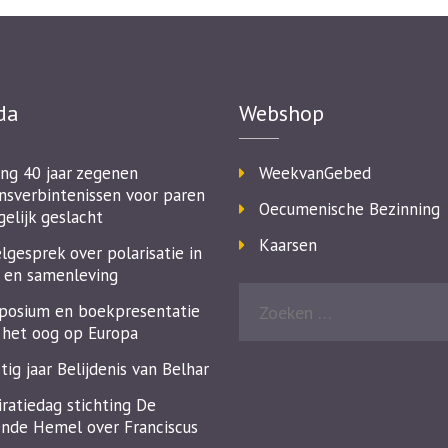
da
Webshop
ing 40 jaar zegenen
WeekvanGebed
nsverbintenissen voor paren
Oecumenische Bezinning
gelijk geslacht
Kaarsen
lgesprek over polarisatie in
 en samenleving
osium en boekpresentatie
het oog op Europa
tig jaar Belijdenis van Belhar
iratiedag stichting De
nde Hemel over Franciscus