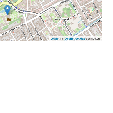
| ©
contributors
Leaflet
OpenStreetMap