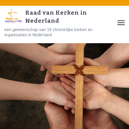
Skip
to
Raad van Kerken in
content
Nederland
(Press
een gemeenschap van 19 christelijke kerken en
organisaties in Nederland
Enter)