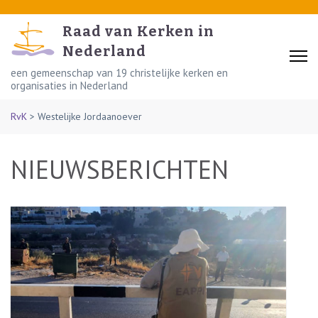
Skip
to
Raad van Kerken in
content
Nederland
(Press
een gemeenschap van 19 christelijke kerken en
organisaties in Nederland
Enter)
RvK
>
Westelijke Jordaanoever
NIEUWSBERICHTEN