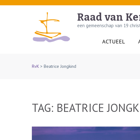
Skip
to
Raad van Ke
content
een gemeenschap van 19 christe
(Press
Enter)
ACTUEEL
RvK
>
Beatrice Jongkind
TAG:
BEATRICE JONGK