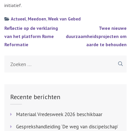
initiatief.
Actueel
,
Meedoen
,
Week van Gebed
Bericht
Reflectie op de verklaring
Twee nieuwe
navigatie
van het platform Rome
duurzaamheidsprojecten om
Reformatie
aarde te behouden
Zoeken
naar:
Recente berichten
Materiaal Vredesweek 2026 beschikbaar
Gesprekshandleiding ‘De weg van discipelschap’